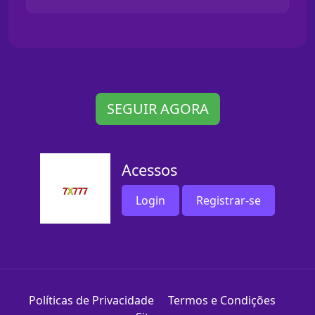
SEGUIR AGORA
Acessos
Login
Registrar-se
Políticas de Privacidade
Termos e Condições