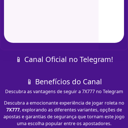
📱 Canal Oficial no Telegram!
📱 Benefícios do Canal
Descubra as vantagens de seguir a 7X777 no Telegram
Descubra a emocionante experiência de jogar roleta no
7X777
, explorando as diferentes variantes, opções de
apostas e garantias de segurança que tornam este jogo
uma escolha popular entre os apostadores.