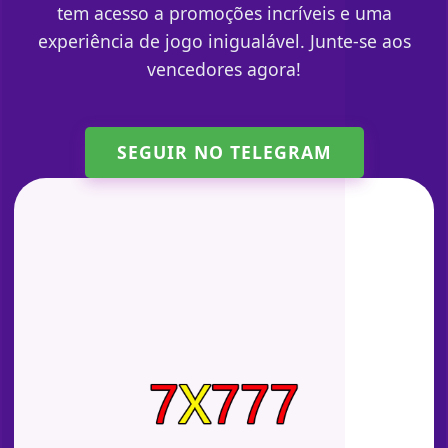
tem acesso a promoções incríveis e uma
experiência de jogo inigualável. Junte-se aos
vencedores agora!
SEGUIR NO TELEGRAM