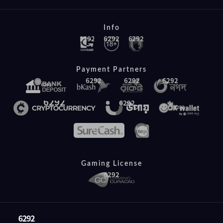
Info
Payment Partners
Gaming License