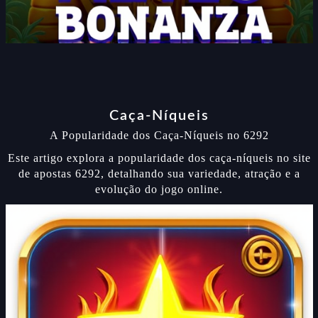
Caça-Níqueis
A Popularidade dos Caça-Níqueis no 6292
Este artigo explora a popularidade dos caça-níqueis no site
de apostas 6292, detalhando sua variedade, atração e a
evolução do jogo online.